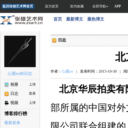
返回张雄艺术网首页
设为首页
加为收藏
全部导航
APP
首页
最新博文
最热博文
日志
北
作者：
心愿ioi
|
发表时间：2015-10-30
|
阅读
心愿ioi的日志
相册
上传
北京华辰拍卖有
日志
发表
视频
上传
部所属的中国对外
博客排行榜
最新发表
限公司联合组建的