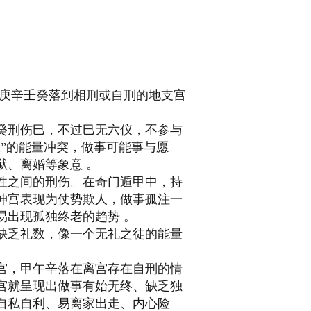
庚辛壬癸落到相刑或自刑的地支宫
癸刑伤巳，不过巳无六仪，不参与
”的能量冲突，做事可能事与愿
狱、离婚等象意
。
性之间的刑伤。在奇门遁甲中，持
坤宫表现为仗势欺人，做事孤注一
易出现孤独终老的趋势
。
缺乏礼数，像一个无礼之徒的能量
宫，甲午辛落在离宫存在自刑的情
宫就呈现出做事有始无终、缺乏独
自私自利、易离家出走、内心险