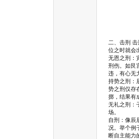
二、击刑
击
位之时就会
无恩之刑
：
刑伤。如艮
违，有心无
持势之刑
：
势之刑仅存
掷，结果有
无礼之刑
：
场。
自刑
：像辰
况。举个例
断自主能力