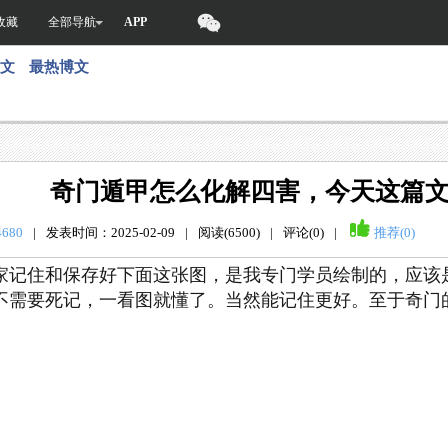
收藏
全部导航
APP
文
最热博文
奇门遁甲怎么化解四害，今天这篇
4680
|
发表时间：2025-02-09
|
阅读(6500)
|
评论(0)
|
推荐(
0
)
家记住和保存好下面这张图，是我专门学员绘制的，应该
不需要死记，一看图就懂了。当然能记住更好。至于奇门