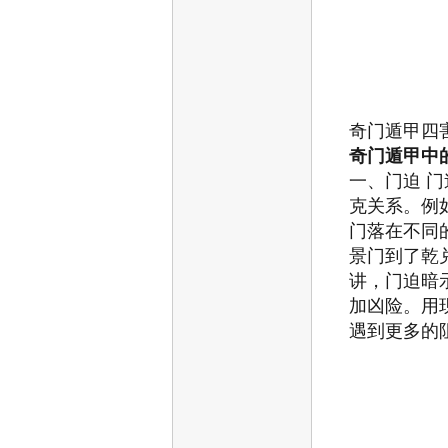
奇门遁甲四
奇门遁甲中
一、门迫
门
克关系。例
门落在不同
景门到了乾
讲，门迫暗
加凶险。用
遇到更多的