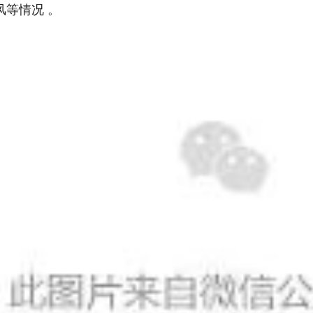
风等情况
。