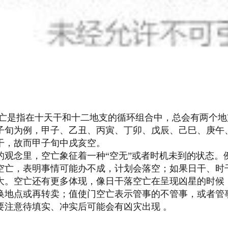
亡是指在十天干和十二地支的循环组合中，总会有两个地
子旬为例，甲子、乙丑、丙寅、丁卯、戊辰、己巳、庚午
干，故而甲子旬中戌亥空。
的观念里，空亡象征着一种“空无”或者时机未到的状态。
空亡，表明事情可能办不成，计划会落空；如果日干、时
大。空亡还有更多体现，像日干落空亡在呈现凶星的时候
换地点或再转卖；值使门空亡表示管事的不管事，或者管
要注意待填实、冲实后可能会有凶灾出现
。