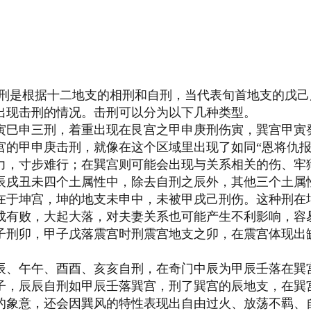
刑是根据十二地支的相刑和自刑，当代表旬首地支的戊己
出现击刑的情况。击刑可以分为以下几种类型。
寅巳申三刑，着重出现在艮宫之甲申庚刑伤寅，巽宫甲寅
宫的甲申庚击刑，就像在这个区域里出现了如同“恩将仇报
力，寸步难行；在巽宫则可能会出现与关系相关的伤、牢
辰戌丑未四个土属性中，除去自刑之辰外，其他三个土属
在于坤宫，坤的地支未申中，未被甲戌己刑伤。这种刑在
成有败，大起大落，对夫妻关系也可能产生不利影响，容
子刑卯，甲子戊落震宫时刑震宫地支之卯，在震宫体现出
辰、午午、酉酉、亥亥自刑，在奇门中辰为甲辰壬落在巽
子，辰辰自刑如甲辰壬落巽宫，刑了巽宫的辰地支，在巽
的象意，还会因巽风的特性表现出自由过火、放荡不羁、