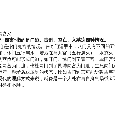
害含义
的“四害”指的是门迫、击刑、空亡、入墓这四种情况。
迫是指门克宫的情况。在奇门遁甲中，八门具有不同的五
如，休门五行属水，若落在离九宫（五行属火），水克火
的宫位可能形成门迫，如开门、惊门到了震三宫、巽四宫
兑两宫为门迫；伤杜两门到了艮坤两宫为门迫；生死两门
示着一种矛盾或压制的状态，比如吉门迫宫可能导致吉事
现代的理解方式来说，就像是一个人处在与自身气场或者
阻碍和不顺
。