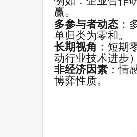
例如：企业合作
赢。
多参与者动态
：
单归类为零和。
长期视角
：短期
动行业技术进步
非经济因素
：情
博弈性质。