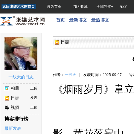
返回张雄艺术网首页
设为首页
加为收藏
全部导航
APP
首页
最新博文
最热博文
日志
作者：
一线天
|
发表时间：2025-09-07
|
阅读
一线天的日志
《烟雨岁月》韋
相册
上传
烟
日志
发表
视频
上传
韋
博客排行榜
两泪千般
最新发表
影，黄花落寂中