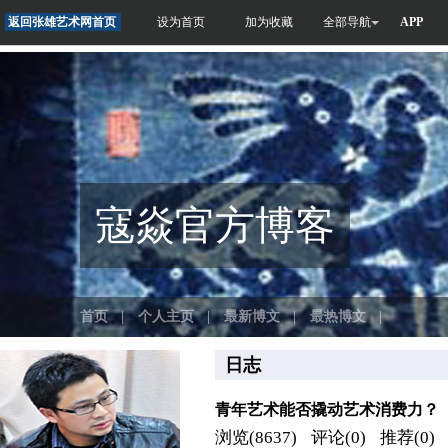
返回张雄艺术网首页
设为首页
加为收藏
全部导航
APP
寇焱官方博客
首页
|
个人主页
|
最新博文
|
最热博文
|
日志
青年艺术能否撬动艺术消费力？
浏览(8637)
评论(0)
推荐(0)