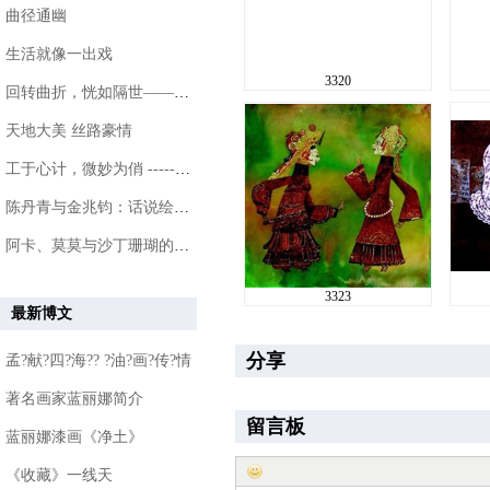
曲径通幽
生活就像一出戏
3320
回转曲折，恍如隔世——游甘熙故居
天地大美 丝路豪情
工于心计，微妙为俏 ------ 女画家王晴
陈丹青与金兆钧：话说绘画和音乐艺术
阿卡、莫莫与沙丁珊瑚的介绍
3323
最新博文
分享
孟?献?四?海?? ?油?画?传?情
著名画家蓝丽娜简介
留言板
蓝丽娜漆画《净土》
《收藏》一线天