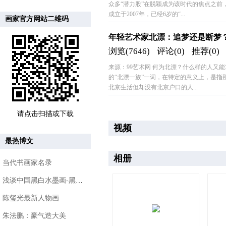
众多“潜力股”在脱颖成为该时代的焦点之
成立于2007年，已经6岁的“...
画家官方网站二维码
年轻艺术家北漂：追梦还是断梦
浏览(7646)
评论(0)
推荐(0)
来源：99艺术网 何为北漂？什么样的人又
的“北漂一族”一词，在特定的意义上，是指
北京生活但却没有北京户口的人...
请点击扫描或下载
视频
最热博文
相册
当代书画家名录
浅谈中国黑白水墨画-黑与白的哲学
陈玺光最新人物画
朱法鹏：豪气造大美