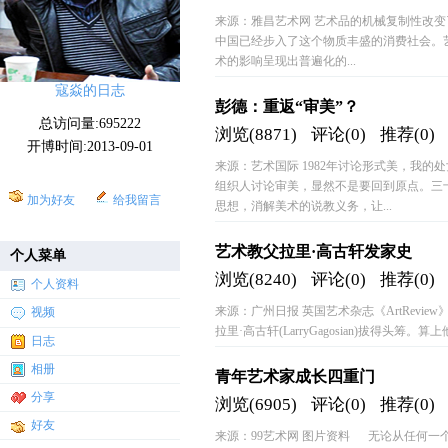
来源：雅昌艺术网 艺术品的机械复制性改变
中国已经步入了这个物质丰盛的消费社会。
术的影响呈现出普遍化的...
寇焱的日志
彭德：重返“审美”？
总访问量:695222
浏览(8871)
评论(0)
推荐(0)
开博时间:2013-09-01
来源：艺术国际 1982年讨论形式美，我
组织人讨论审美，显然不是要回到原点。三
加为好友
给我留言
思想，消解美术的说教义务，让...
艺术教父拉里·高古轩发家史
个人菜单
浏览(8240)
评论(0)
推荐(0)
个人资料
来源：广州日报 英国艺术杂志《ArtRevi
视频
拉里·高古轩(LarryGagosian)拔得头
日志
相册
青年艺术家成长四重门
分享
浏览(6905)
评论(0)
推荐(0)
好友
来源：99艺术网 图片资料 无论从任何