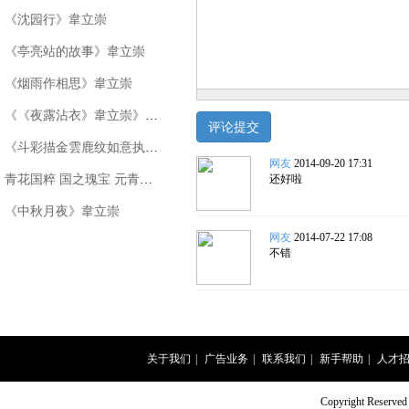
《沈园行》韋立崇
《亭亮站的故事》韋立崇
《烟雨作相思》韋立崇
《《夜露沾衣》韋立崇》韋立崇
《斗彩描金雲鹿纹如意执壶》
网友
2014-09-20 17:31
青花国粹 国之瑰宝 元青花凤首扁壶
还好啦
《中秋月夜》韋立崇
网友
2014-07-22 17:08
不错
关于我们
|
广告业务
|
联系我们
|
新手帮助
|
人才
Copyright Rese