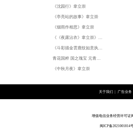
《沈园行》韋立崇
《亭亮站的故事》韋立崇
《烟雨作相思》韋立崇
《《夜露沾衣》韋立崇》韋立崇
《斗彩描金雲鹿纹如意执壶》
青花国粹 国之瑰宝 元青花凤首扁壶
《中秋月夜》韋立崇
关于我们
|
广告业务
增值电信业务经营许可证闽B2-
闽ICP备2021001814号