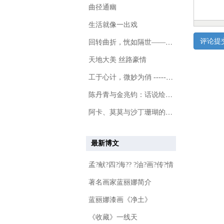
曲径通幽
生活就像一出戏
回转曲折，恍如隔世——游甘熙故居
天地大美 丝路豪情
工于心计，微妙为俏 ------ 女画家王晴
陈丹青与金兆钧：话说绘画和音乐艺术
阿卡、莫莫与沙丁珊瑚的介绍
最新博文
孟?献?四?海?? ?油?画?传?情
著名画家蓝丽娜简介
蓝丽娜漆画《净土》
《收藏》一线天