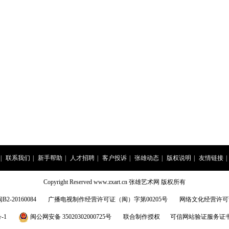
|
联系我们
|
新手帮助
|
人才招聘
|
客户投诉
|
张雄动态
|
版权说明
|
友情链接
|
Copyright Reserved www.zxart.cn 张雄艺术网 版权所有
20160084
广播电视制作经营许可证（闽）字第00205号
网络文化经营许可证:闽
-1
闽公网安备 35020302000725号
联合制作授权
可信网站验证服务证书201