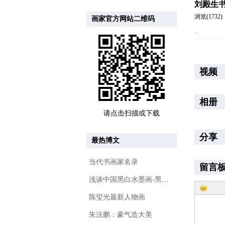
刘殿生
浏览(1732)
画家官方网站二维码
...
视频
相册
请点击扫描或下载
分享
最热博文
当代书画家名录
留言
浅谈中国黑白水墨画-黑与白的哲学
陈玺光最新人物画
朱法鹏：豪气造大美