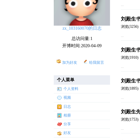
...
刘殿生
浏览(3256)
zx_103160070的日志
...
总访问量:1
开博时间:2020-04-09
刘殿生书
浏览(1910)
加为好友
给我留言
...
个人菜单
刘殿生
浏览(1895)
个人资料
...
视频
日志
刘殿生
相册
浏览(1753)
分享
...
好友