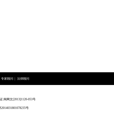
专家顾问
|
法律顾问
网文[2013]1120-053号
4031801078235号