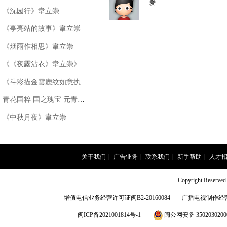
爱
《沈园行》韋立崇
《亭亮站的故事》韋立崇
《烟雨作相思》韋立崇
《《夜露沾衣》韋立崇》韋立崇
《斗彩描金雲鹿纹如意执壶》
青花国粹 国之瑰宝 元青花凤首扁壶
《中秋月夜》韋立崇
关于我们
|
广告业务
|
联系我们
|
新手帮助
|
人才
Copyright Rese
增值电信业务经营许可证闽B2-20160084
广播电视制作经营
闽ICP备2021001814号-1
闽公网安备 3502030200