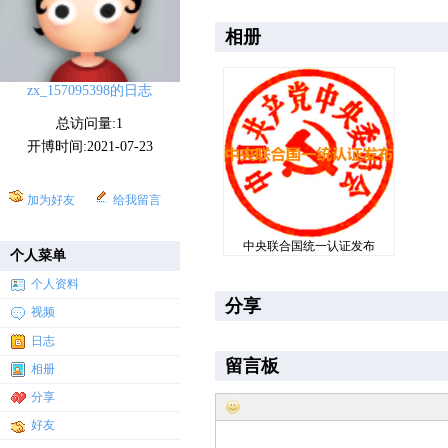
相册
zx_157095398的日志
总访问量:1
开博时间:2021-07-23
加为好友
给我留言
中央联合国统一认证发布
个人菜单
个人资料
分享
视频
日志
留言板
相册
分享
好友