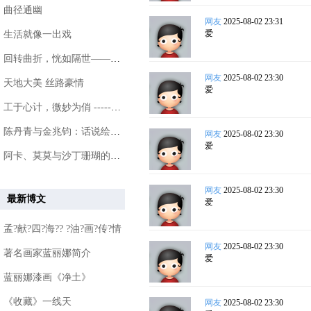
曲径通幽
网友
2025-08-02 23:31
爱
生活就像一出戏
回转曲折，恍如隔世——游甘熙故居
网友
2025-08-02 23:30
天地大美 丝路豪情
爱
工于心计，微妙为俏 ------ 女画家王晴
陈丹青与金兆钧：话说绘画和音乐艺术
网友
2025-08-02 23:30
爱
阿卡、莫莫与沙丁珊瑚的介绍
网友
2025-08-02 23:30
最新博文
爱
孟?献?四?海?? ?油?画?传?情
网友
2025-08-02 23:30
著名画家蓝丽娜简介
爱
蓝丽娜漆画《净土》
《收藏》一线天
网友
2025-08-02 23:30