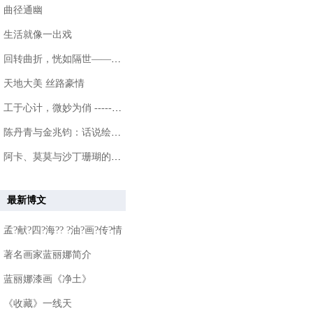
曲径通幽
生活就像一出戏
回转曲折，恍如隔世——游甘熙故居
天地大美 丝路豪情
工于心计，微妙为俏 ------ 女画家王晴
陈丹青与金兆钧：话说绘画和音乐艺术
阿卡、莫莫与沙丁珊瑚的介绍
最新博文
孟?献?四?海?? ?油?画?传?情
著名画家蓝丽娜简介
蓝丽娜漆画《净土》
《收藏》一线天