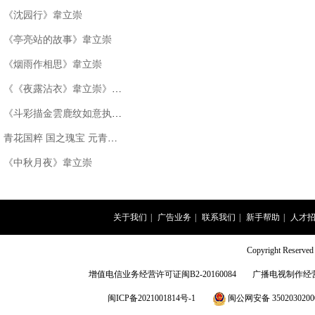
《沈园行》韋立崇
《亭亮站的故事》韋立崇
《烟雨作相思》韋立崇
《《夜露沾衣》韋立崇》韋立崇
《斗彩描金雲鹿纹如意执壶》
青花国粹 国之瑰宝 元青花凤首扁壶
《中秋月夜》韋立崇
关于我们
|
广告业务
|
联系我们
|
新手帮助
|
人才
Copyright Rese
增值电信业务经营许可证闽B2-20160084
广播电视制作经营
闽ICP备2021001814号-1
闽公网安备 3502030200