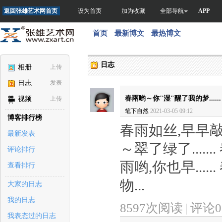
返回张雄艺术网首页
设为首页
加为收藏
全部导航
APP
首页
最新博文
最热博文
日志
相册
上传
日志
发表
春兩哟～你"湿"醒了我的梦....
视频
上传
笔下自然
2021-03-05 09:12
博客排行榜
春雨如丝,早早
最新发表
～翠了绿了....
评论排行
雨哟,你也早...
查看排行
物...
大家的日志
我的日志
8597次阅读
|
评论0
我表态过的日志