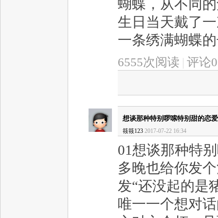
蝴蝶，从不同的
生日当天戴了一
一条绣满蝴蝶的长
6555次阅读
|
评论0
想谈那种特别啰嗦特别甜的恋爱
筱筱123
2017-07-22 16:34
01想谈那种特
多晚也给你发个
发“还没起的是
唯一一个想对话